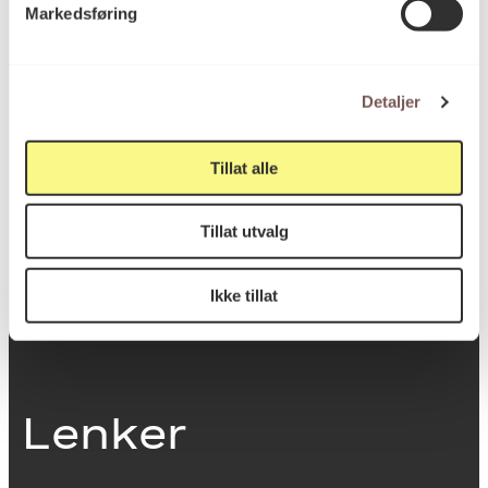
Markedsføring
0251 Oslo
Detaljer
Viktig info
Tillat alle
Utbetaling og fakturering
Tillat utvalg
Personvernerklæring
Om opphavsrett
Dokumentasjonsskjema
Ikke tillat
Last ned logo
Lenker