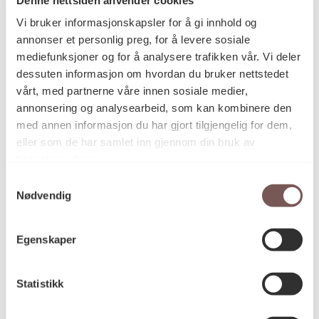
Postadresse
Vi bruker informasjonskapsler for å gi innhold og
annonser et personlig preg, for å levere sosiale
mediefunksjoner og for å analysere trafikken vår. Vi deler
Postboks 6994
dessuten informasjon om hvordan du bruker nettstedet
vårt, med partnerne våre innen sosiale medier,
St. Olavs plass
annonsering og analysearbeid, som kan kombinere den
0130 Oslo
med annen informasjon du har gjort tilgjengelig for dem,
eller som de har samlet inn gjennom din bruk av
post@koro.no
tjenestene deres.
22 99 11 99
Samtykkevalg
Nødvendig
Besøksadresse
Egenskaper
Statistikk
Victoria Terrasse 11
inngang Løkkeveien,