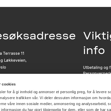
esøksadresse
Vikt
info
ia Terrasse 11
g Løkkeveien,
slo
Utbetaling og 
Personvernerk
Om opphavsre
r cookies
Dokumentasjo
Last ned logo
er for å gi innhold og annonser et personlig preg, for å levere s
nalysere trafikken vår. Vi deler dessuten informasjon om hvorda
nerne våre innen sosiale medier, annonsering og analysearbeid, 
formasjon du har gjort tilgjengelig for dem, eller som de har sa