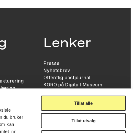
ig
Lenker
Presse
Nyhetsbrev
Offentlig postjournal
fakturering
KORO på Digitalt Museum
læring
Oppdragsportalen
tt
Tilgjengelighetserklæring
nsskjema
Tillat alle
osiale
n du bruker
Tillat utvalg
som kan
mlet inn