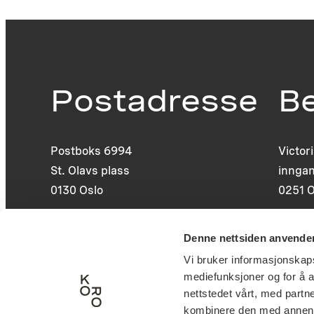
Postadresse
B
Postboks 6994
Victor
St. Olavs plass
inngan
0130 Oslo
0251 O
post@koro.no
Denne nettsiden anvende
22 99 11 99
Vi bruker informasjonskapsl
mediefunksjoner og for å a
nettstedet vårt, med part
kombinere den med annen in