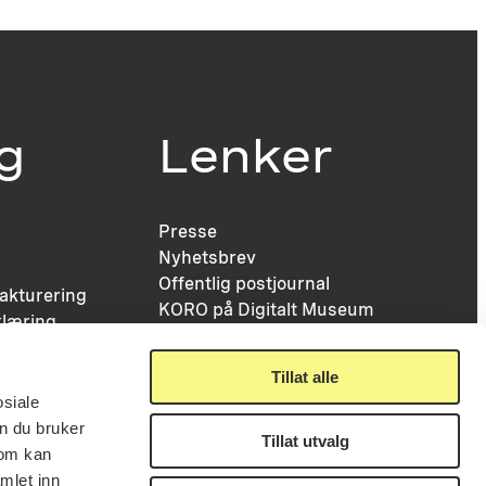
ig
Lenker
Presse
Nyhetsbrev
Offentlig postjournal
fakturering
KORO på Digitalt Museum
læring
Oppdragsportalen
tt
Tilgjengelighetserklæring
nsskjema
Tillat alle
osiale
n du bruker
Tillat utvalg
som kan
mlet inn