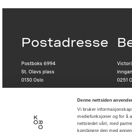
Postadresse
B
Postboks 6994
Victor
St. Olavs plass
inngan
0130 Oslo
0251 O
post@koro.no
Denne nettsiden anvende
22 99 11 99
Vi bruker informasjonskapsl
mediefunksjoner og for å a
nettstedet vårt, med part
kombinere den med annen in