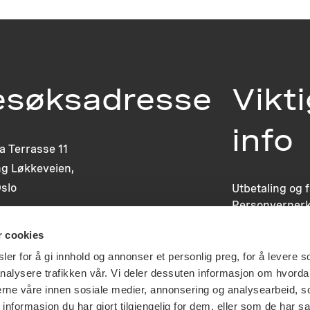
esøksadresse
Vikt
info
ia Terrasse 11
g Løkkeveien,
slo
Utbetaling og 
Personvernerk
Om opphavsre
r cookies
Dokumentasjo
Last ned logo
er for å gi innhold og annonser et personlig preg, for å levere s
nalysere trafikken vår. Vi deler dessuten informasjon om hvorda
nerne våre innen sosiale medier, annonsering og analysearbeid, 
formasjon du har gjort tilgjengelig for dem, eller som de har sa