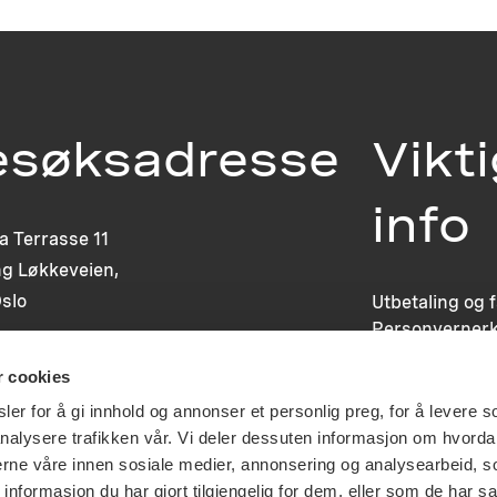
esøksadresse
Vikt
info
ia Terrasse 11
g Løkkeveien,
slo
Utbetaling og 
Personvernerk
Om opphavsre
r cookies
Dokumentasjo
Last ned logo
er for å gi innhold og annonser et personlig preg, for å levere s
nalysere trafikken vår. Vi deler dessuten informasjon om hvorda
nerne våre innen sosiale medier, annonsering og analysearbeid, 
formasjon du har gjort tilgjengelig for dem, eller som de har sa