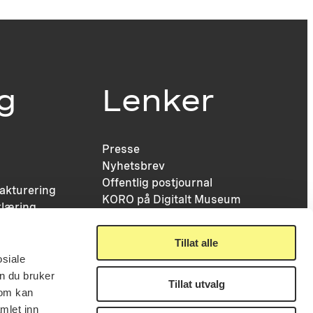
ig
Lenker
Presse
Nyhetsbrev
Offentlig postjournal
fakturering
KORO på Digitalt Museum
læring
Oppdragsportalen
tt
Tilgjengelighetserklæring
nsskjema
Tillat alle
osiale
n du bruker
Tillat utvalg
som kan
mlet inn