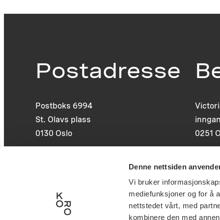
Postadresse
B
Postboks 6994
Victor
St. Olavs plass
inngan
0130 Oslo
0251 O
post@koro.no
Denne nettsiden anvende
22 99 11 99
Vi bruker informasjonskapsl
mediefunksjoner og for å a
nettstedet vårt, med part
kombinere den med annen in