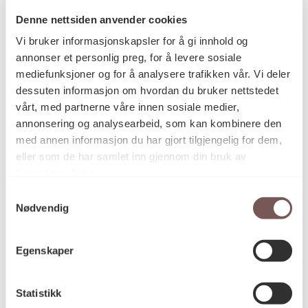
Denne nettsiden anvender cookies
Vi bruker informasjonskapsler for å gi innhold og
Postadresse
annonser et personlig preg, for å levere sosiale
mediefunksjoner og for å analysere trafikken vår. Vi deler
dessuten informasjon om hvordan du bruker nettstedet
vårt, med partnerne våre innen sosiale medier,
Postboks 6994
annonsering og analysearbeid, som kan kombinere den
St. Olavs plass
med annen informasjon du har gjort tilgjengelig for dem,
0130 Oslo
eller som de har samlet inn gjennom din bruk av
tjenestene deres.
post@koro.no
Samtykkevalg
22 99 11 99
Nødvendig
Egenskaper
Besøksadresse
Statistikk