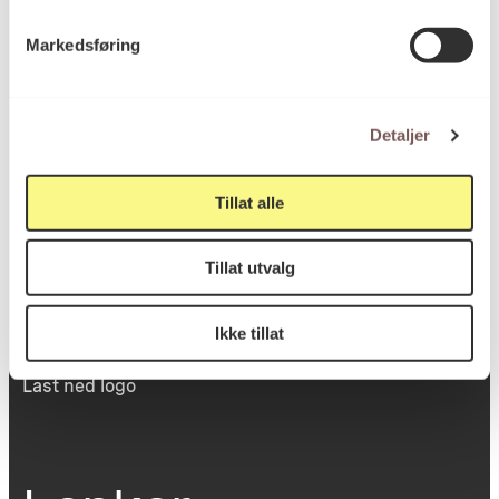
Victoria Terrasse 11
Markedsføring
inngang Løkkeveien,
0251 Oslo
Detaljer
Viktig info
Tillat alle
Tillat utvalg
Utbetaling og fakturering
Personvernerklæring
Om opphavsrett
Ikke tillat
Dokumentasjonsskjema
Last ned logo