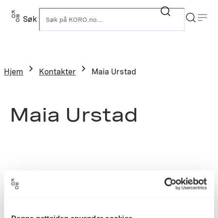
Søk
K
Hjem
Kontakter
Maia Urstad
Maia Urstad
Denne nettsiden anvender cookies