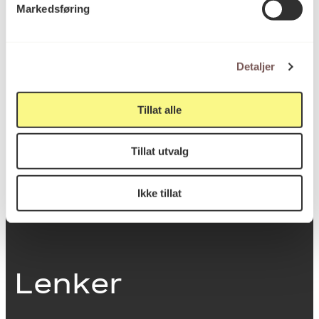
Markedsføring
0251 Oslo
Detaljer
Viktig info
Tillat alle
Utbetaling og fakturering
Tillat utvalg
Personvernerklæring
Om opphavsrett
Dokumentasjonsskjema
Ikke tillat
Last ned logo
Lenker