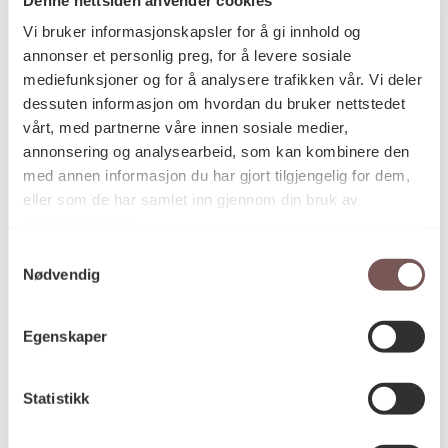
Postadresse
Vi bruker informasjonskapsler for å gi innhold og
annonser et personlig preg, for å levere sosiale
mediefunksjoner og for å analysere trafikken vår. Vi deler
Postboks 6994
dessuten informasjon om hvordan du bruker nettstedet
vårt, med partnerne våre innen sosiale medier,
St. Olavs plass
annonsering og analysearbeid, som kan kombinere den
0130 Oslo
med annen informasjon du har gjort tilgjengelig for dem,
eller som de har samlet inn gjennom din bruk av
post@koro.no
tjenestene deres.
22 99 11 99
Samtykkevalg
Nødvendig
Besøksadresse
Egenskaper
Statistikk
Victoria Terrasse 11
inngang Løkkeveien,