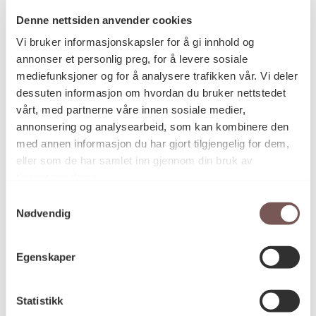
Denne nettsiden anvender cookies
Vi bruker informasjonskapsler for å gi innhold og
Postadresse
annonser et personlig preg, for å levere sosiale
mediefunksjoner og for å analysere trafikken vår. Vi deler
dessuten informasjon om hvordan du bruker nettstedet
vårt, med partnerne våre innen sosiale medier,
Postboks 6994
annonsering og analysearbeid, som kan kombinere den
St. Olavs plass
med annen informasjon du har gjort tilgjengelig for dem,
0130 Oslo
eller som de har samlet inn gjennom din bruk av
tjenestene deres.
post@koro.no
Samtykkevalg
22 99 11 99
Nødvendig
Egenskaper
Besøksadresse
Statistikk