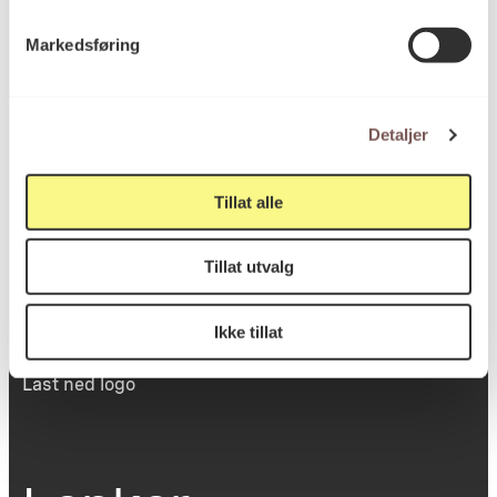
Victoria Terrasse 11
Markedsføring
inngang Løkkeveien,
0251 Oslo
Detaljer
Viktig info
Tillat alle
Tillat utvalg
Utbetaling og fakturering
Personvernerklæring
Om opphavsrett
Ikke tillat
Dokumentasjonsskjema
Last ned logo