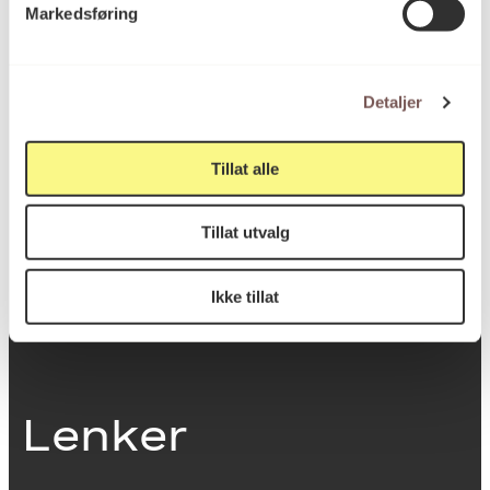
Markedsføring
0251 Oslo
Detaljer
Viktig info
Tillat alle
Utbetaling og fakturering
Tillat utvalg
Personvernerklæring
Om opphavsrett
Dokumentasjonsskjema
Ikke tillat
Last ned logo
Lenker