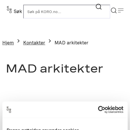
Søk
K
Hjem
Kontakter
MAD arkitekter
MAD arkitekter
Denne nettsiden anvender cookies