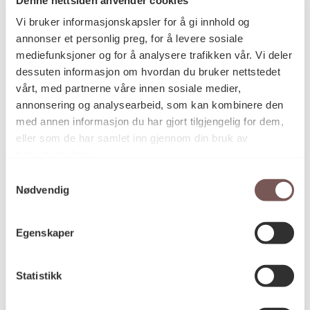
Postadresse
Vi bruker informasjonskapsler for å gi innhold og
annonser et personlig preg, for å levere sosiale
mediefunksjoner og for å analysere trafikken vår. Vi deler
Postboks 6994
dessuten informasjon om hvordan du bruker nettstedet
vårt, med partnerne våre innen sosiale medier,
St. Olavs plass
annonsering og analysearbeid, som kan kombinere den
0130 Oslo
med annen informasjon du har gjort tilgjengelig for dem,
eller som de har samlet inn gjennom din bruk av
post@koro.no
tjenestene deres.
22 99 11 99
Samtykkevalg
Nødvendig
Besøksadresse
Egenskaper
Statistikk
Victoria Terrasse 11
inngang Løkkeveien,