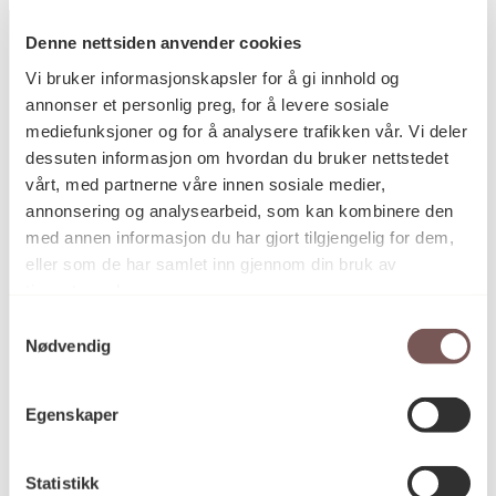
Denne nettsiden anvender cookies
Vi bruker informasjonskapsler for å gi innhold og
annonser et personlig preg, for å levere sosiale
Postadresse
mediefunksjoner og for å analysere trafikken vår. Vi deler
dessuten informasjon om hvordan du bruker nettstedet
vårt, med partnerne våre innen sosiale medier,
Postboks 6994
annonsering og analysearbeid, som kan kombinere den
St. Olavs plass
med annen informasjon du har gjort tilgjengelig for dem,
0130 Oslo
eller som de har samlet inn gjennom din bruk av
tjenestene deres.
post@koro.no
Samtykkevalg
22 99 11 99
Nødvendig
Egenskaper
Besøksadresse
Statistikk