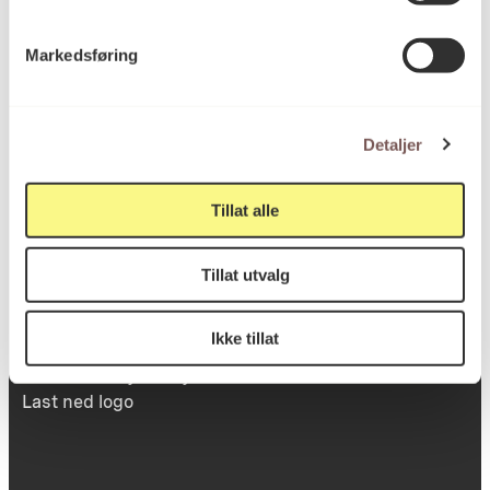
Victoria Terrasse 11
Markedsføring
inngang Løkkeveien,
0251 Oslo
Detaljer
Viktig info
Tillat alle
Tillat utvalg
Utbetaling og fakturering
Personvernerklæring
Ikke tillat
Om opphavsrett
Dokumentasjonsskjema
Last ned logo