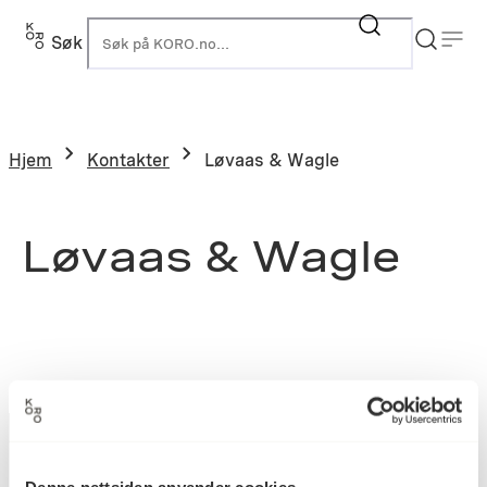
Søk
K
Hjem
Kontakter
Løvaas & Wagle
Løvaas & Wagle
Denne nettsiden anvender cookies