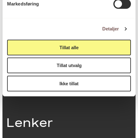
Markedsføring
0251 Oslo
Detaljer
Viktig info
Tillat alle
Utbetaling og fakturering
Tillat utvalg
Personvernerklæring
Om opphavsrett
Dokumentasjonsskjema
Ikke tillat
Last ned logo
Lenker