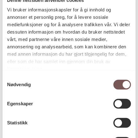
Postadresse
Vi bruker informasjonskapsler for å gi innhold og
annonser et personlig preg, for å levere sosiale
mediefunksjoner og for å analysere trafikken vår. Vi deler
Postboks 6994
dessuten informasjon om hvordan du bruker nettstedet
vårt, med partnerne våre innen sosiale medier,
St. Olavs plass
annonsering og analysearbeid, som kan kombinere den
0130 Oslo
med annen informasjon du har gjort tilgjengelig for dem,
eller som de har samlet inn gjennom din bruk av
post@koro.no
tjenestene deres.
22 99 11 99
Samtykkevalg
Nødvendig
Besøksadresse
Egenskaper
Statistikk
Victoria Terrasse 11
inngang Løkkeveien,