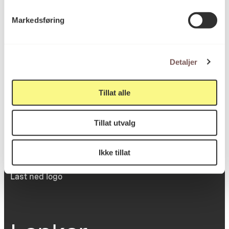
Victoria Terrasse 11
Markedsføring
inngang Løkkeveien,
0251 Oslo
Detaljer
Viktig info
Tillat alle
Tillat utvalg
Utbetaling og fakturering
Personvernerklæring
Om opphavsrett
Ikke tillat
Dokumentasjonsskjema
Last ned logo