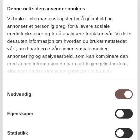
Denne nettsiden anvender cookies
Vi bruker informasjonskapsler for å gi innhold og
Postadresse
annonser et personlig preg, for å levere sosiale
mediefunksjoner og for å analysere trafikken vår. Vi deler
dessuten informasjon om hvordan du bruker nettstedet
vårt, med partnerne våre innen sosiale medier,
Postboks 6994
annonsering og analysearbeid, som kan kombinere den
St. Olavs plass
med annen informasjon du har gjort tilgjengelig for dem,
0130 Oslo
eller som de har samlet inn gjennom din bruk av
tjenestene deres.
post@koro.no
Samtykkevalg
22 99 11 99
Nødvendig
Egenskaper
Besøksadresse
Statistikk