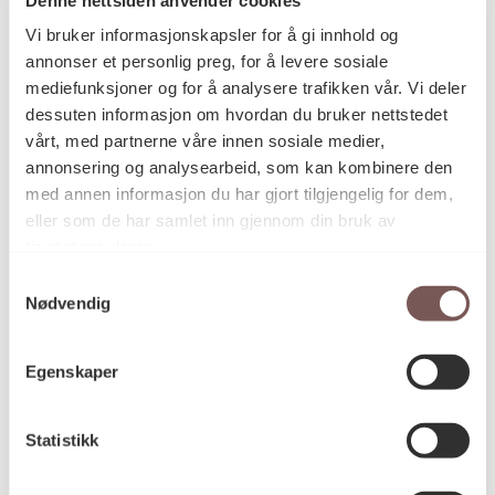
Postadresse
Vi bruker informasjonskapsler for å gi innhold og
annonser et personlig preg, for å levere sosiale
mediefunksjoner og for å analysere trafikken vår. Vi deler
Postboks 6994
dessuten informasjon om hvordan du bruker nettstedet
vårt, med partnerne våre innen sosiale medier,
St. Olavs plass
annonsering og analysearbeid, som kan kombinere den
0130 Oslo
med annen informasjon du har gjort tilgjengelig for dem,
eller som de har samlet inn gjennom din bruk av
post@koro.no
tjenestene deres.
22 99 11 99
Samtykkevalg
Nødvendig
Besøksadresse
Egenskaper
Statistikk
Victoria Terrasse 11
inngang Løkkeveien,