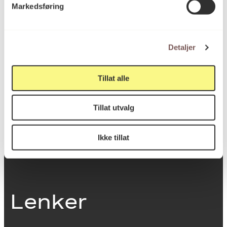
Markedsføring
0251 Oslo
Detaljer
Viktig info
Tillat alle
Utbetaling og fakturering
Tillat utvalg
Personvernerklæring
Om opphavsrett
Dokumentasjonsskjema
Ikke tillat
Last ned logo
Lenker