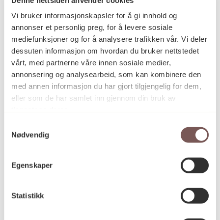
Postadresse
Vi bruker informasjonskapsler for å gi innhold og
annonser et personlig preg, for å levere sosiale
mediefunksjoner og for å analysere trafikken vår. Vi deler
Postboks 6994
dessuten informasjon om hvordan du bruker nettstedet
vårt, med partnerne våre innen sosiale medier,
St. Olavs plass
annonsering og analysearbeid, som kan kombinere den
0130 Oslo
med annen informasjon du har gjort tilgjengelig for dem,
eller som de har samlet inn gjennom din bruk av
post@koro.no
tjenestene deres.
22 99 11 99
Samtykkevalg
Nødvendig
Besøksadresse
Egenskaper
Statistikk
Victoria Terrasse 11
inngang Løkkeveien,