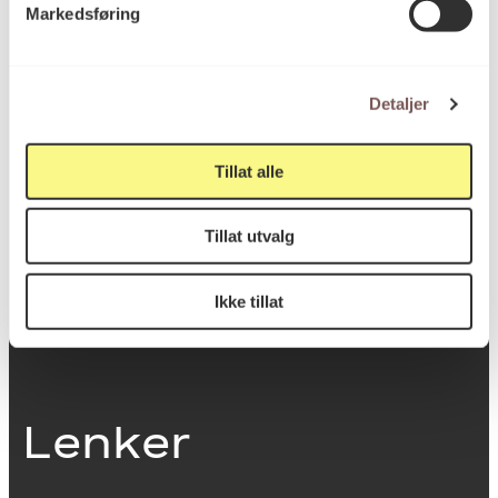
Markedsføring
0251 Oslo
Detaljer
Viktig info
Tillat alle
Utbetaling og fakturering
Tillat utvalg
Personvernerklæring
Om opphavsrett
Dokumentasjonsskjema
Ikke tillat
Last ned logo
Lenker