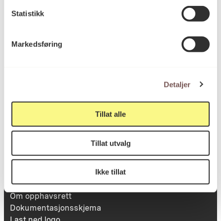
Statistikk
Besøksadresse
Markedsføring
Victoria Terrasse 11
inngang Løkkeveien,
Detaljer
0251 Oslo
Tillat alle
Viktig info
Tillat utvalg
Ikke tillat
Utbetaling og fakturering
Personvernerklæring
Om opphavsrett
Dokumentasjonsskjema
Last ned logo