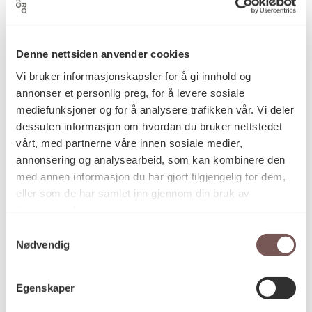
no003323927 – Kunsthøgskolen i Oslo
Denne nettsiden anvender cookies
Vi bruker informasjonskapsler for å gi innhold og
annonser et personlig preg, for å levere sosiale
mediefunksjoner og for å analysere trafikken vår. Vi deler
Postadresse
dessuten informasjon om hvordan du bruker nettstedet
vårt, med partnerne våre innen sosiale medier,
annonsering og analysearbeid, som kan kombinere den
med annen informasjon du har gjort tilgjengelig for dem,
Postboks 6994
eller som de har samlet inn gjennom din bruk av
St. Olavs plass
tjenestene deres.
0130 Oslo
Samtykkevalg
Nødvendig
post@koro.no
22 99 11 99
Egenskaper