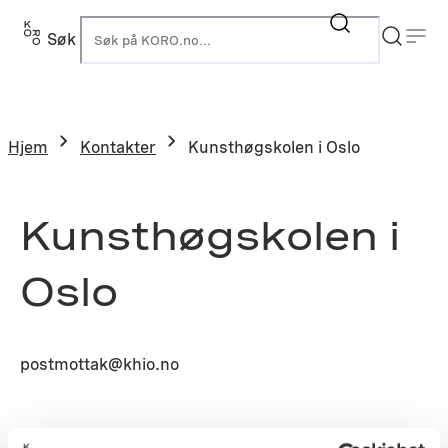
Søk
K
Hjem
Kontakter
Kunsthøgskolen i Oslo
Kunsthøgskolen i
Oslo
postmottak@khio.no
Prosjekt: L2003-0607 – Kunsthøyskolen