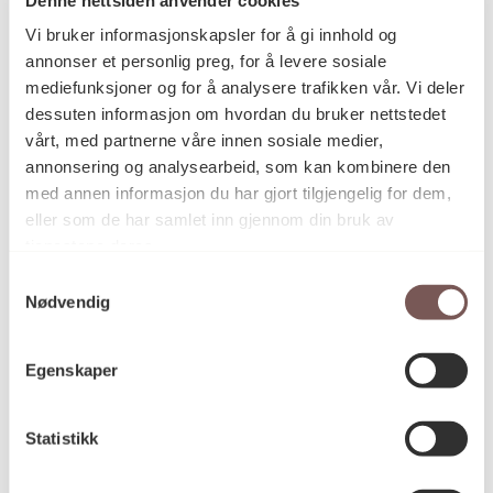
Postadresse
Vi bruker informasjonskapsler for å gi innhold og
annonser et personlig preg, for å levere sosiale
mediefunksjoner og for å analysere trafikken vår. Vi deler
Postboks 6994
dessuten informasjon om hvordan du bruker nettstedet
vårt, med partnerne våre innen sosiale medier,
St. Olavs plass
annonsering og analysearbeid, som kan kombinere den
0130 Oslo
med annen informasjon du har gjort tilgjengelig for dem,
eller som de har samlet inn gjennom din bruk av
post@koro.no
tjenestene deres.
22 99 11 99
Samtykkevalg
Nødvendig
Besøksadresse
Egenskaper
Statistikk
Victoria Terrasse 11
inngang Løkkeveien,