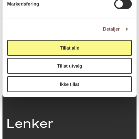
Markedsføring
0251 Oslo
Detaljer
Viktig info
Tillat alle
Utbetaling og fakturering
Tillat utvalg
Personvernerklæring
Om opphavsrett
Dokumentasjonsskjema
Ikke tillat
Last ned logo
Lenker