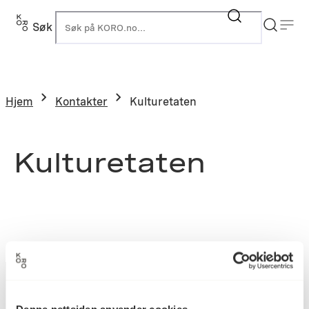
Søk
K
Hjem
Kontakter
Kulturetaten
Kulturetaten
Denne nettsiden anvender cookies