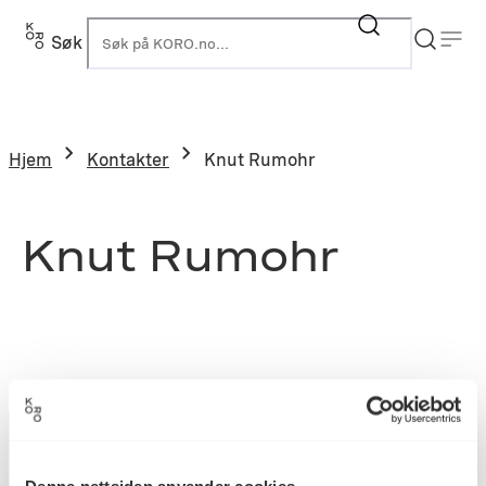
Søk
K
Hjem
Kontakter
Knut Rumohr
Knut Rumohr
Denne nettsiden anvender cookies