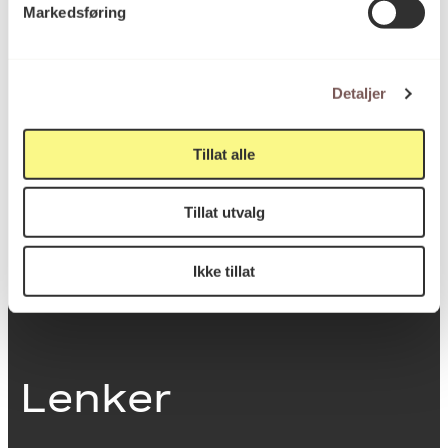
Markedsføring
0251 Oslo
Detaljer
Viktig info
Tillat alle
Utbetaling og fakturering
Tillat utvalg
Personvernerklæring
Om opphavsrett
Dokumentasjonsskjema
Ikke tillat
Last ned logo
Lenker