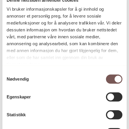
Postadresse
Vi bruker informasjonskapsler for å gi innhold og
annonser et personlig preg, for å levere sosiale
mediefunksjoner og for å analysere trafikken vår. Vi deler
Postboks 6994
dessuten informasjon om hvordan du bruker nettstedet
vårt, med partnerne våre innen sosiale medier,
St. Olavs plass
annonsering og analysearbeid, som kan kombinere den
0130 Oslo
med annen informasjon du har gjort tilgjengelig for dem,
eller som de har samlet inn gjennom din bruk av
post@koro.no
tjenestene deres.
22 99 11 99
Samtykkevalg
Nødvendig
Besøksadresse
Egenskaper
Statistikk
Victoria Terrasse 11
inngang Løkkeveien,