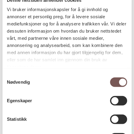
Postadresse
Vi bruker informasjonskapsler for å gi innhold og
annonser et personlig preg, for å levere sosiale
mediefunksjoner og for å analysere trafikken vår. Vi deler
Postboks 6994
dessuten informasjon om hvordan du bruker nettstedet
vårt, med partnerne våre innen sosiale medier,
St. Olavs plass
annonsering og analysearbeid, som kan kombinere den
0130 Oslo
med annen informasjon du har gjort tilgjengelig for dem,
eller som de har samlet inn gjennom din bruk av
post@koro.no
tjenestene deres.
22 99 11 99
Samtykkevalg
Nødvendig
Besøksadresse
Egenskaper
Statistikk
Victoria Terrasse 11
inngang Løkkeveien,