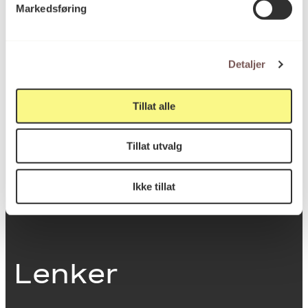
Markedsføring
0251 Oslo
Detaljer
Viktig info
Tillat alle
Utbetaling og fakturering
Tillat utvalg
Personvernerklæring
Om opphavsrett
Dokumentasjonsskjema
Ikke tillat
Last ned logo
Lenker