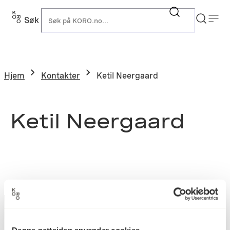
Søk
K
Hjem
Kontakter
Ketil Neergaard
Ketil Neergaard
Denne nettsiden anvender cookies