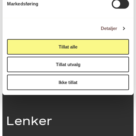
Markedsføring
0251 Oslo
Detaljer
Viktig info
Tillat alle
Utbetaling og fakturering
Tillat utvalg
Personvernerklæring
Om opphavsrett
Dokumentasjonsskjema
Ikke tillat
Last ned logo
Lenker