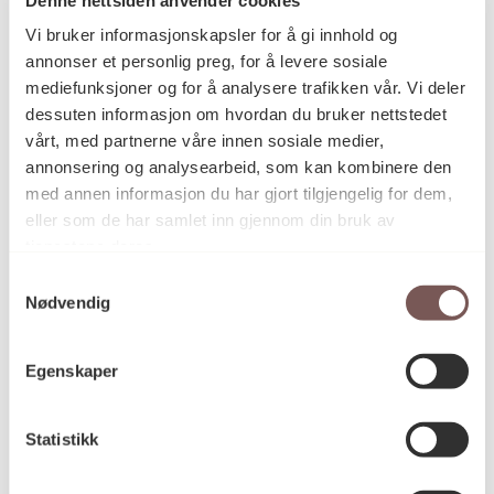
Postadresse
Vi bruker informasjonskapsler for å gi innhold og
annonser et personlig preg, for å levere sosiale
mediefunksjoner og for å analysere trafikken vår. Vi deler
Postboks 6994
dessuten informasjon om hvordan du bruker nettstedet
vårt, med partnerne våre innen sosiale medier,
St. Olavs plass
annonsering og analysearbeid, som kan kombinere den
0130 Oslo
med annen informasjon du har gjort tilgjengelig for dem,
eller som de har samlet inn gjennom din bruk av
post@koro.no
tjenestene deres.
22 99 11 99
Samtykkevalg
Nødvendig
Besøksadresse
Egenskaper
Statistikk
Victoria Terrasse 11
inngang Løkkeveien,