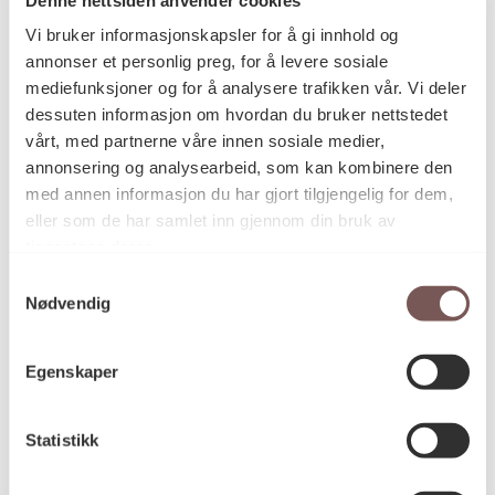
Postadresse
Vi bruker informasjonskapsler for å gi innhold og
annonser et personlig preg, for å levere sosiale
mediefunksjoner og for å analysere trafikken vår. Vi deler
Postboks 6994
dessuten informasjon om hvordan du bruker nettstedet
vårt, med partnerne våre innen sosiale medier,
St. Olavs plass
annonsering og analysearbeid, som kan kombinere den
0130 Oslo
med annen informasjon du har gjort tilgjengelig for dem,
eller som de har samlet inn gjennom din bruk av
post@koro.no
tjenestene deres.
22 99 11 99
Samtykkevalg
Nødvendig
Besøksadresse
Egenskaper
Statistikk
Victoria Terrasse 11
inngang Løkkeveien,