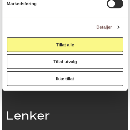
Markedsføring
0251 Oslo
Detaljer
Viktig info
Tillat alle
Utbetaling og fakturering
Tillat utvalg
Personvernerklæring
Om opphavsrett
Dokumentasjonsskjema
Ikke tillat
Last ned logo
Lenker