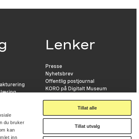
ig
Lenker
Presse
Nyhetsbrev
Offentlig postjournal
fakturering
KORO på Digitalt Museum
læring
Oppdragsportalen
tt
Tilgjengelighetserklæring
nsskjema
Tillat alle
osiale
n du bruker
Tillat utvalg
som kan
mlet inn