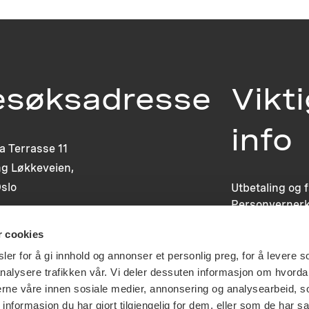
esøksadresse
Vikt
info
ia Terrasse 11
g Løkkeveien,
slo
Utbetaling og 
Personvernerk
Om opphavsre
r cookies
Dokumentasjo
Last ned logo
er for å gi innhold og annonser et personlig preg, for å levere s
nalysere trafikken vår. Vi deler dessuten informasjon om hvorda
nerne våre innen sosiale medier, annonsering og analysearbeid, 
formasjon du har gjort tilgjengelig for dem, eller som de har sa