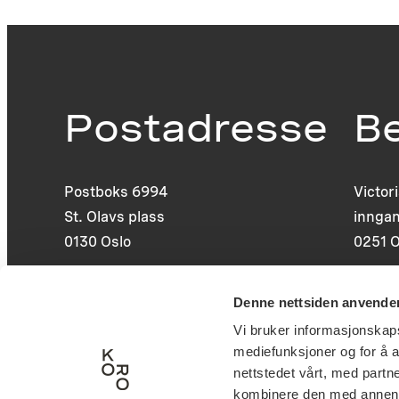
Postadresse
B
Postboks 6994
Victor
St. Olavs plass
inngan
0130 Oslo
0251 O
post@koro.no
Denne nettsiden anvende
22 99 11 99
Vi bruker informasjonskapsl
mediefunksjoner og for å a
nettstedet vårt, med part
kombinere den med annen in