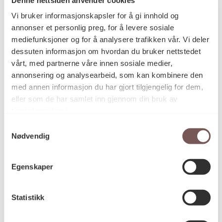
Postadresse
Vi bruker informasjonskapsler for å gi innhold og
annonser et personlig preg, for å levere sosiale
mediefunksjoner og for å analysere trafikken vår. Vi deler
Postboks 6994
dessuten informasjon om hvordan du bruker nettstedet
vårt, med partnerne våre innen sosiale medier,
St. Olavs plass
annonsering og analysearbeid, som kan kombinere den
0130 Oslo
med annen informasjon du har gjort tilgjengelig for dem,
eller som de har samlet inn gjennom din bruk av
post@koro.no
tjenestene deres.
22 99 11 99
Samtykkevalg
Nødvendig
Besøksadresse
Egenskaper
Statistikk
Victoria Terrasse 11
inngang Løkkeveien,