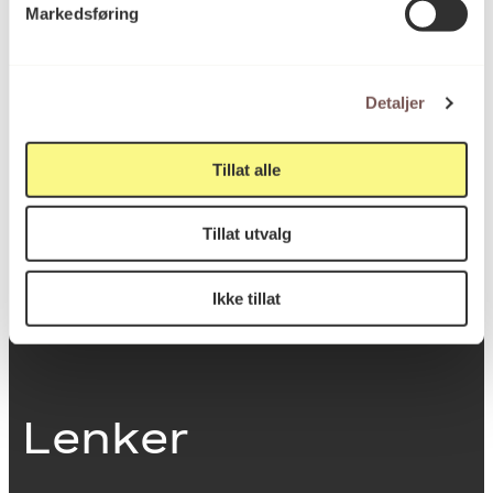
Markedsføring
0251 Oslo
Detaljer
Viktig info
Tillat alle
Utbetaling og fakturering
Tillat utvalg
Personvernerklæring
Om opphavsrett
Dokumentasjonsskjema
Ikke tillat
Last ned logo
Lenker