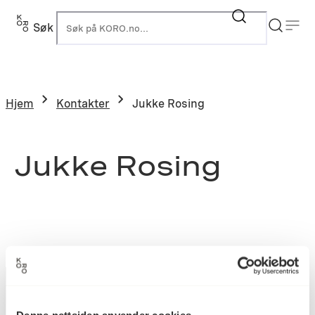
Søk
K
Hjem
Kontakter
Jukke Rosing
Jukke Rosing
Denne nettsiden anvender cookies