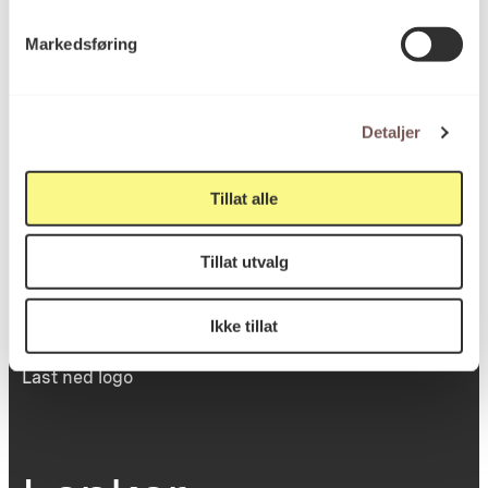
Victoria Terrasse 11
Markedsføring
inngang Løkkeveien,
0251 Oslo
Detaljer
Viktig info
Tillat alle
Tillat utvalg
Utbetaling og fakturering
Personvernerklæring
Om opphavsrett
Ikke tillat
Dokumentasjonsskjema
Last ned logo