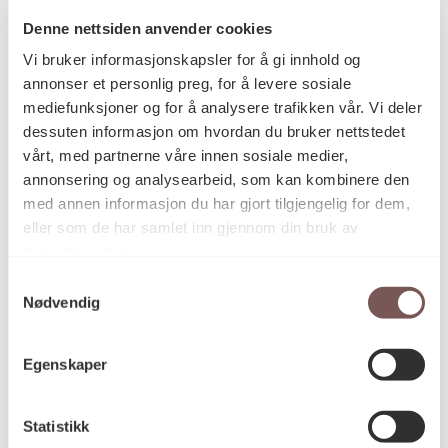
Denne nettsiden anvender cookies
Vi bruker informasjonskapsler for å gi innhold og
Postadresse
annonser et personlig preg, for å levere sosiale
mediefunksjoner og for å analysere trafikken vår. Vi deler
dessuten informasjon om hvordan du bruker nettstedet
vårt, med partnerne våre innen sosiale medier,
Postboks 6994
annonsering og analysearbeid, som kan kombinere den
St. Olavs plass
med annen informasjon du har gjort tilgjengelig for dem,
0130 Oslo
eller som de har samlet inn gjennom din bruk av
tjenestene deres.
post@koro.no
Samtykkevalg
22 99 11 99
Nødvendig
Egenskaper
Besøksadresse
Statistikk