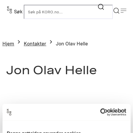
Søk
K
Hjem
Kontakter
Jon Olav Helle
Jon Olav Helle
Denne nettsiden anvender cookies