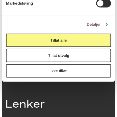
Markedsføring
0251 Oslo
Detaljer
Viktig info
Tillat alle
Utbetaling og fakturering
Tillat utvalg
Personvernerklæring
Om opphavsrett
Dokumentasjonsskjema
Ikke tillat
Last ned logo
Lenker