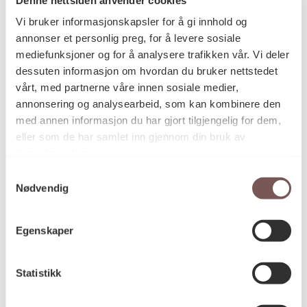
Postadresse
Vi bruker informasjonskapsler for å gi innhold og
annonser et personlig preg, for å levere sosiale
mediefunksjoner og for å analysere trafikken vår. Vi deler
Postboks 6994
dessuten informasjon om hvordan du bruker nettstedet
vårt, med partnerne våre innen sosiale medier,
St. Olavs plass
annonsering og analysearbeid, som kan kombinere den
0130 Oslo
med annen informasjon du har gjort tilgjengelig for dem,
eller som de har samlet inn gjennom din bruk av
post@koro.no
tjenestene deres.
22 99 11 99
Samtykkevalg
Nødvendig
Besøksadresse
Egenskaper
Statistikk
Victoria Terrasse 11
inngang Løkkeveien,