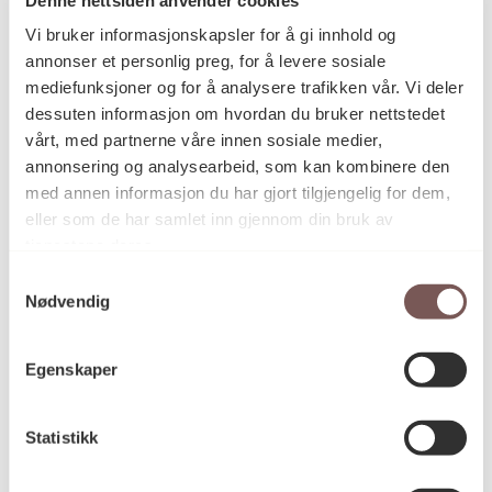
Postadresse
Vi bruker informasjonskapsler for å gi innhold og
annonser et personlig preg, for å levere sosiale
mediefunksjoner og for å analysere trafikken vår. Vi deler
Postboks 6994
dessuten informasjon om hvordan du bruker nettstedet
vårt, med partnerne våre innen sosiale medier,
St. Olavs plass
annonsering og analysearbeid, som kan kombinere den
0130 Oslo
med annen informasjon du har gjort tilgjengelig for dem,
eller som de har samlet inn gjennom din bruk av
post@koro.no
tjenestene deres.
22 99 11 99
Samtykkevalg
Nødvendig
Besøksadresse
Egenskaper
Statistikk
Victoria Terrasse 11
inngang Løkkeveien,