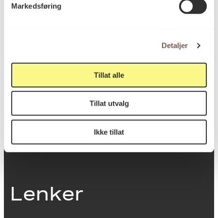
Markedsføring
0251 Oslo
Detaljer
Viktig info
Tillat alle
Utbetaling og fakturering
Tillat utvalg
Personvernerklæring
Om opphavsrett
Dokumentasjonsskjema
Ikke tillat
Last ned logo
Lenker