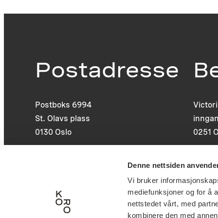
Postadresse
B
Postboks 6994
Victor
St. Olavs plass
inngan
0130 Oslo
0251 O
post@koro.no
Denne nettsiden anvende
22 99 11 99
Vi bruker informasjonskapsl
mediefunksjoner og for å a
nettstedet vårt, med part
kombinere den med annen in