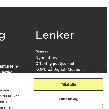
ig
Lenker
Presse
Nyhetsbrev
Offentlig postjournal
fakturering
KORO på Digitalt Museum
læring
Oppdragsportalen
tt
Tilgjengelighetserklæring
nsskjema
Tillat alle
osiale
n du bruker
Tillat utvalg
som kan
mlet inn