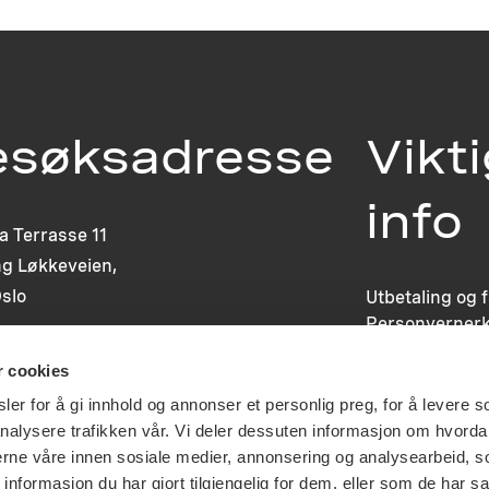
esøksadresse
Vikt
info
ia Terrasse 11
g Løkkeveien,
slo
Utbetaling og 
Personvernerk
Om opphavsre
r cookies
Dokumentasjo
Last ned logo
er for å gi innhold og annonser et personlig preg, for å levere s
nalysere trafikken vår. Vi deler dessuten informasjon om hvorda
nerne våre innen sosiale medier, annonsering og analysearbeid, 
formasjon du har gjort tilgjengelig for dem, eller som de har sa