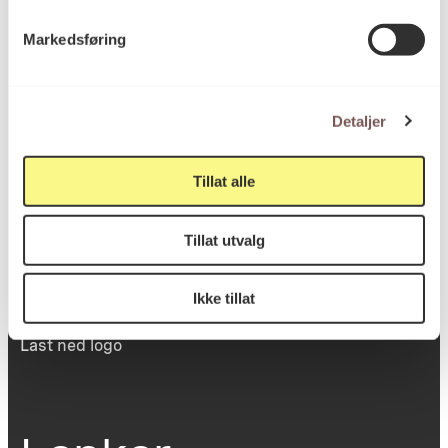
Victoria Terrasse 11
Markedsføring
inngang Løkkeveien,
0251 Oslo
Detaljer
Viktig info
Tillat alle
Tillat utvalg
Utbetaling og fakturering
Personvernerklæring
Om opphavsrett
Ikke tillat
Dokumentasjonsskjema
Last ned logo