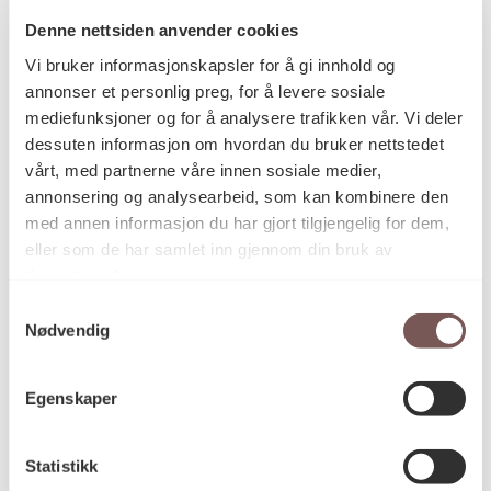
Denne nettsiden anvender cookies
Vi bruker informasjonskapsler for å gi innhold og
Postadresse
annonser et personlig preg, for å levere sosiale
mediefunksjoner og for å analysere trafikken vår. Vi deler
dessuten informasjon om hvordan du bruker nettstedet
vårt, med partnerne våre innen sosiale medier,
Postboks 6994
annonsering og analysearbeid, som kan kombinere den
St. Olavs plass
med annen informasjon du har gjort tilgjengelig for dem,
0130 Oslo
eller som de har samlet inn gjennom din bruk av
tjenestene deres.
post@koro.no
Samtykkevalg
22 99 11 99
Nødvendig
Egenskaper
Besøksadresse
Statistikk