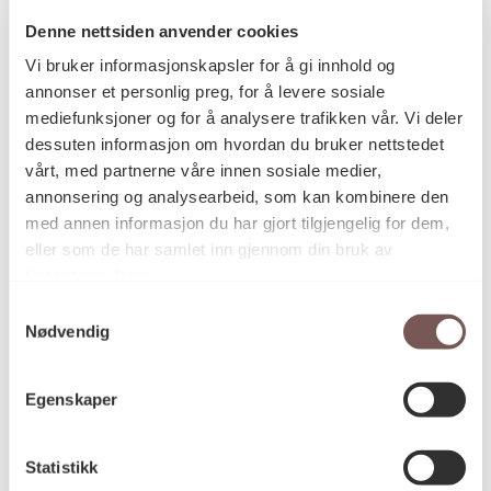
Denne nettsiden anvender cookies
Vi bruker informasjonskapsler for å gi innhold og
Postadresse
annonser et personlig preg, for å levere sosiale
mediefunksjoner og for å analysere trafikken vår. Vi deler
dessuten informasjon om hvordan du bruker nettstedet
vårt, med partnerne våre innen sosiale medier,
Postboks 6994
annonsering og analysearbeid, som kan kombinere den
St. Olavs plass
med annen informasjon du har gjort tilgjengelig for dem,
0130 Oslo
eller som de har samlet inn gjennom din bruk av
tjenestene deres.
post@koro.no
Samtykkevalg
22 99 11 99
Nødvendig
Egenskaper
Besøksadresse
Statistikk