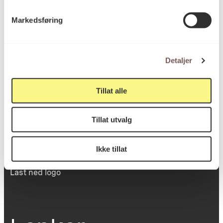
Victoria Terrasse 11
Markedsføring
inngang Løkkeveien,
0251 Oslo
Detaljer
Viktig info
Tillat alle
Tillat utvalg
Utbetaling og fakturering
Personvernerklæring
Om opphavsrett
Ikke tillat
Dokumentasjonsskjema
Last ned logo