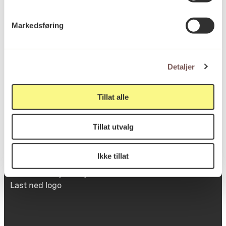
Victoria Terrasse 11
Markedsføring
inngang Løkkeveien,
0251 Oslo
Detaljer
Viktig info
Tillat alle
Tillat utvalg
Utbetaling og fakturering
Personvernerklæring
Ikke tillat
Om opphavsrett
Dokumentasjonsskjema
Last ned logo