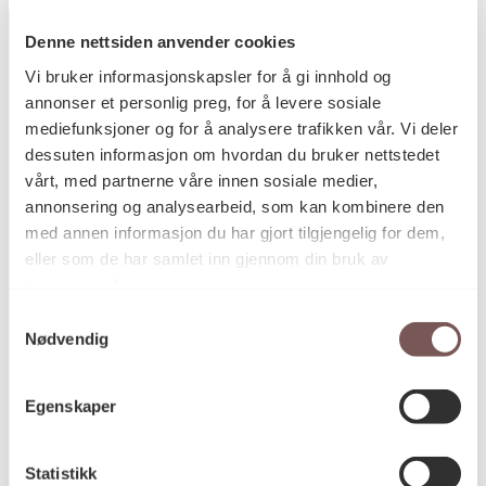
Denne nettsiden anvender cookies
Vi bruker informasjonskapsler for å gi innhold og
annonser et personlig preg, for å levere sosiale
Postadresse
mediefunksjoner og for å analysere trafikken vår. Vi deler
dessuten informasjon om hvordan du bruker nettstedet
vårt, med partnerne våre innen sosiale medier,
Postboks 6994
annonsering og analysearbeid, som kan kombinere den
St. Olavs plass
med annen informasjon du har gjort tilgjengelig for dem,
0130 Oslo
eller som de har samlet inn gjennom din bruk av
tjenestene deres.
post@koro.no
Samtykkevalg
22 99 11 99
Nødvendig
Egenskaper
Besøksadresse
Statistikk