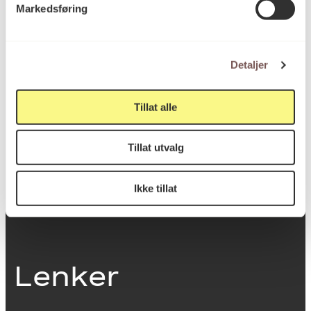
Markedsføring
0251 Oslo
Detaljer
Viktig info
Tillat alle
Utbetaling og fakturering
Tillat utvalg
Personvernerklæring
Om opphavsrett
Dokumentasjonsskjema
Ikke tillat
Last ned logo
Lenker