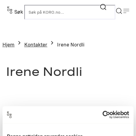
Søk
K
Hjem
Kontakter
Irene Nordli
Irene Nordli
Denne nettsiden anvender cookies