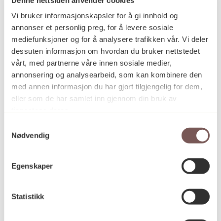
Postadresse
Vi bruker informasjonskapsler for å gi innhold og
annonser et personlig preg, for å levere sosiale
mediefunksjoner og for å analysere trafikken vår. Vi deler
Postboks 6994
dessuten informasjon om hvordan du bruker nettstedet
vårt, med partnerne våre innen sosiale medier,
St. Olavs plass
annonsering og analysearbeid, som kan kombinere den
0130 Oslo
med annen informasjon du har gjort tilgjengelig for dem,
eller som de har samlet inn gjennom din bruk av
post@koro.no
tjenestene deres.
22 99 11 99
Samtykkevalg
Nødvendig
Besøksadresse
Egenskaper
Statistikk
Victoria Terrasse 11
inngang Løkkeveien,