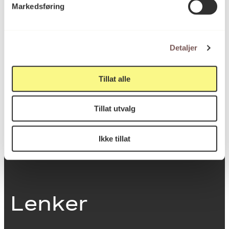
Markedsføring
0251 Oslo
Detaljer
Viktig info
Tillat alle
Utbetaling og fakturering
Tillat utvalg
Personvernerklæring
Om opphavsrett
Dokumentasjonsskjema
Ikke tillat
Last ned logo
Lenker