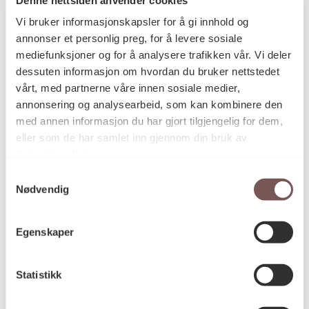
Postadresse
Vi bruker informasjonskapsler for å gi innhold og
annonser et personlig preg, for å levere sosiale
mediefunksjoner og for å analysere trafikken vår. Vi deler
Postboks 6994
dessuten informasjon om hvordan du bruker nettstedet
vårt, med partnerne våre innen sosiale medier,
St. Olavs plass
annonsering og analysearbeid, som kan kombinere den
0130 Oslo
med annen informasjon du har gjort tilgjengelig for dem,
eller som de har samlet inn gjennom din bruk av
post@koro.no
tjenestene deres.
22 99 11 99
Samtykkevalg
Nødvendig
Besøksadresse
Egenskaper
Statistikk
Victoria Terrasse 11
inngang Løkkeveien,