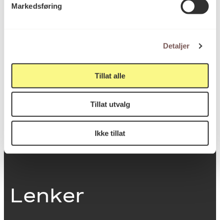
Markedsføring
0251 Oslo
Detaljer
Viktig info
Tillat alle
Utbetaling og fakturering
Tillat utvalg
Personvernerklæring
Om opphavsrett
Dokumentasjonsskjema
Ikke tillat
Last ned logo
Lenker