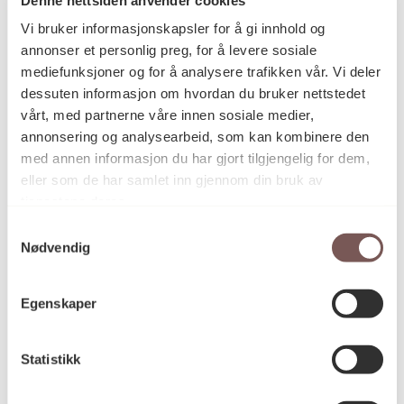
Postadresse
Vi bruker informasjonskapsler for å gi innhold og
annonser et personlig preg, for å levere sosiale
mediefunksjoner og for å analysere trafikken vår. Vi deler
Postboks 6994
dessuten informasjon om hvordan du bruker nettstedet
vårt, med partnerne våre innen sosiale medier,
St. Olavs plass
annonsering og analysearbeid, som kan kombinere den
0130 Oslo
med annen informasjon du har gjort tilgjengelig for dem,
eller som de har samlet inn gjennom din bruk av
post@koro.no
tjenestene deres.
22 99 11 99
Samtykkevalg
Nødvendig
Besøksadresse
Egenskaper
Statistikk
Victoria Terrasse 11
inngang Løkkeveien,