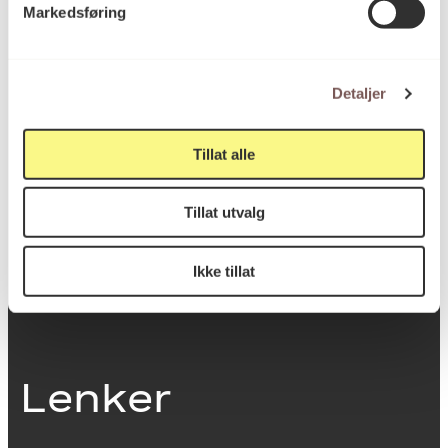
Markedsføring
0251 Oslo
Detaljer
Viktig info
Tillat alle
Utbetaling og fakturering
Tillat utvalg
Personvernerklæring
Om opphavsrett
Dokumentasjonsskjema
Ikke tillat
Last ned logo
Lenker