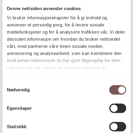
Denne nettsiden anvender cookies
Vi bruker informasjonskapsler for å gi innhold og
Postadresse
annonser et personlig preg, for å levere sosiale
mediefunksjoner og for å analysere trafikken vår. Vi deler
dessuten informasjon om hvordan du bruker nettstedet
vårt, med partnerne våre innen sosiale medier,
Postboks 6994
annonsering og analysearbeid, som kan kombinere den
St. Olavs plass
med annen informasjon du har gjort tilgjengelig for dem,
0130 Oslo
eller som de har samlet inn gjennom din bruk av
tjenestene deres.
post@koro.no
Samtykkevalg
22 99 11 99
Nødvendig
Egenskaper
Besøksadresse
Statistikk