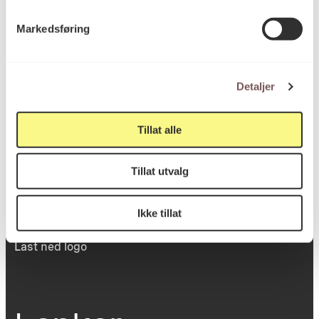
Victoria Terrasse 11
Markedsføring
inngang Løkkeveien,
0251 Oslo
Detaljer
Viktig info
Tillat alle
Tillat utvalg
Utbetaling og fakturering
Personvernerklæring
Om opphavsrett
Ikke tillat
Dokumentasjonsskjema
Last ned logo