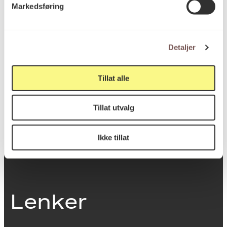
Markedsføring
0251 Oslo
Detaljer
Viktig info
Tillat alle
Utbetaling og fakturering
Tillat utvalg
Personvernerklæring
Om opphavsrett
Dokumentasjonsskjema
Ikke tillat
Last ned logo
Lenker