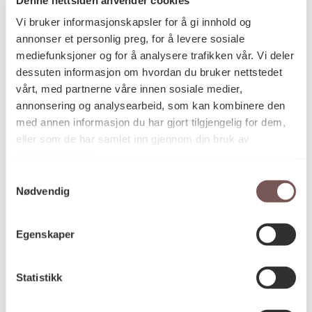
Postadresse
Vi bruker informasjonskapsler for å gi innhold og
annonser et personlig preg, for å levere sosiale
mediefunksjoner og for å analysere trafikken vår. Vi deler
Postboks 6994
dessuten informasjon om hvordan du bruker nettstedet
vårt, med partnerne våre innen sosiale medier,
St. Olavs plass
annonsering og analysearbeid, som kan kombinere den
0130 Oslo
med annen informasjon du har gjort tilgjengelig for dem,
eller som de har samlet inn gjennom din bruk av
post@koro.no
tjenestene deres.
22 99 11 99
Samtykkevalg
Nødvendig
Besøksadresse
Egenskaper
Statistikk
Victoria Terrasse 11
inngang Løkkeveien,