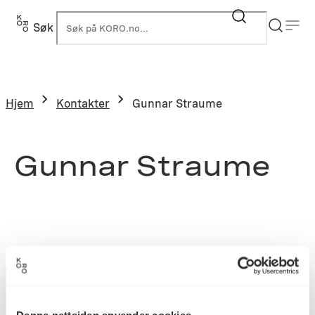
Søk
K
Hjem
Kontakter
Gunnar Straume
Gunnar Straume
Denne nettsiden anvender cookies