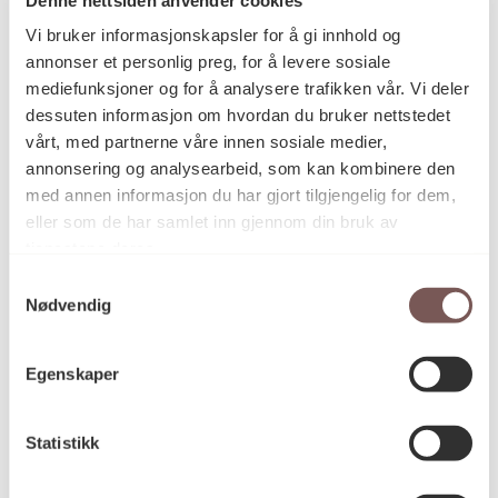
Postadresse
Vi bruker informasjonskapsler for å gi innhold og
annonser et personlig preg, for å levere sosiale
mediefunksjoner og for å analysere trafikken vår. Vi deler
Postboks 6994
dessuten informasjon om hvordan du bruker nettstedet
vårt, med partnerne våre innen sosiale medier,
St. Olavs plass
annonsering og analysearbeid, som kan kombinere den
0130 Oslo
med annen informasjon du har gjort tilgjengelig for dem,
eller som de har samlet inn gjennom din bruk av
post@koro.no
tjenestene deres.
22 99 11 99
Samtykkevalg
Nødvendig
Besøksadresse
Egenskaper
Statistikk
Victoria Terrasse 11
inngang Løkkeveien,