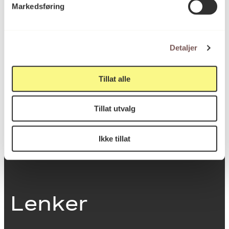
Markedsføring
0251 Oslo
Detaljer
Viktig info
Tillat alle
Utbetaling og fakturering
Tillat utvalg
Personvernerklæring
Om opphavsrett
Dokumentasjonsskjema
Ikke tillat
Last ned logo
Lenker