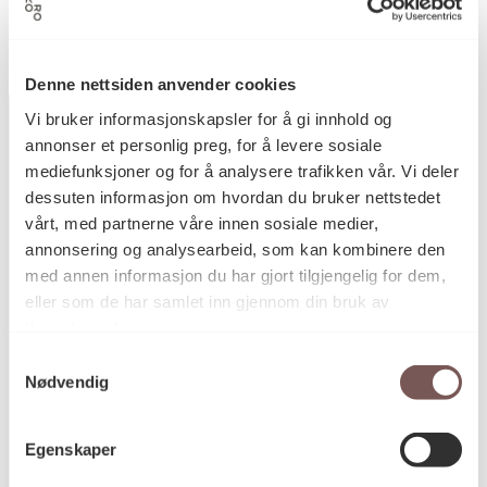
(Kunstverk flyttet med til Kystens hus, Tromsø)
Denne nettsiden anvender cookies
Vi bruker informasjonskapsler for å gi innhold og
annonser et personlig preg, for å levere sosiale
mediefunksjoner og for å analysere trafikken vår. Vi deler
Postadresse
dessuten informasjon om hvordan du bruker nettstedet
vårt, med partnerne våre innen sosiale medier,
annonsering og analysearbeid, som kan kombinere den
med annen informasjon du har gjort tilgjengelig for dem,
Postboks 6994
eller som de har samlet inn gjennom din bruk av
St. Olavs plass
tjenestene deres.
0130 Oslo
Samtykkevalg
Nødvendig
post@koro.no
22 99 11 99
Egenskaper