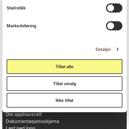
Statistikk
Besøksadresse
Markedsføring
Victoria Terrasse 11
inngang Løkkeveien,
Detaljer
0251 Oslo
Tillat alle
Viktig info
Tillat utvalg
Ikke tillat
Utbetaling og fakturering
Personvernerklæring
Om opphavsrett
Dokumentasjonsskjema
Last ned logo