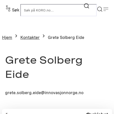
Søk
K
Hjem
Kontakter
Grete Solberg Eide
Grete Solberg
Eide
grete.solberg.eide@innovasjonnorge.no
Prosjekt: S1988-0313 – Statens fiskarbank, Tromsø