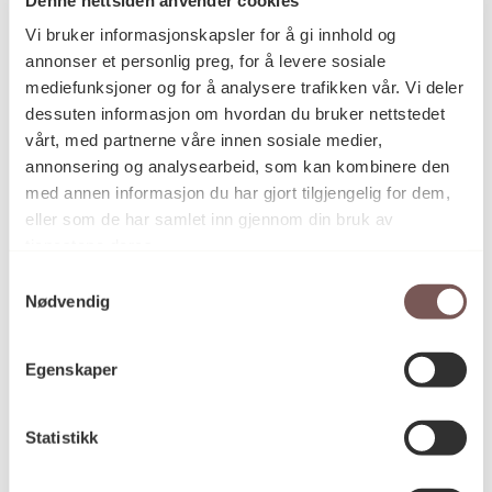
Postadresse
Vi bruker informasjonskapsler for å gi innhold og
annonser et personlig preg, for å levere sosiale
mediefunksjoner og for å analysere trafikken vår. Vi deler
Postboks 6994
dessuten informasjon om hvordan du bruker nettstedet
vårt, med partnerne våre innen sosiale medier,
St. Olavs plass
annonsering og analysearbeid, som kan kombinere den
0130 Oslo
med annen informasjon du har gjort tilgjengelig for dem,
eller som de har samlet inn gjennom din bruk av
post@koro.no
tjenestene deres.
22 99 11 99
Samtykkevalg
Nødvendig
Besøksadresse
Egenskaper
Statistikk
Victoria Terrasse 11
inngang Løkkeveien,