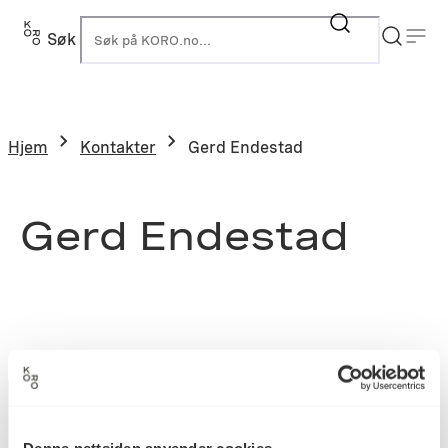
Søk
K
Hjem
Kontakter
Gerd Endestad
Gerd Endestad
Denne nettsiden anvender cookies