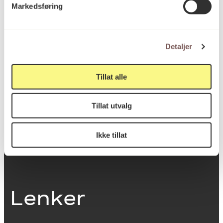
Markedsføring
0251 Oslo
Detaljer
Viktig info
Tillat alle
Utbetaling og fakturering
Tillat utvalg
Personvernerklæring
Om opphavsrett
Dokumentasjonsskjema
Ikke tillat
Last ned logo
Lenker