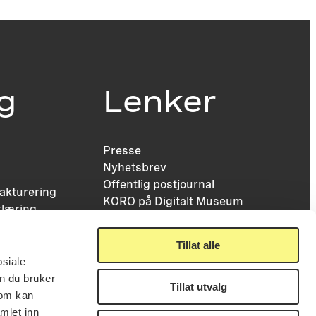
ig
Lenker
Presse
Nyhetsbrev
Offentlig postjournal
fakturering
KORO på Digitalt Museum
læring
Oppdragsportalen
tt
Tilgjengelighetserklæring
nsskjema
Tillat alle
osiale
n du bruker
Tillat utvalg
som kan
mlet inn