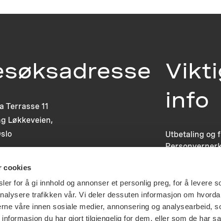
esøksadresse
Vikt
info
ia Terrasse 11
g Løkkeveien,
slo
Utbetaling og 
Personvernerk
Om opphavsre
r cookies
Dokumentasjo
Last ned logo
er for å gi innhold og annonser et personlig preg, for å levere s
nalysere trafikken vår. Vi deler dessuten informasjon om hvorda
nerne våre innen sosiale medier, annonsering og analysearbeid, 
formasjon du har gjort tilgjengelig for dem, eller som de har sa