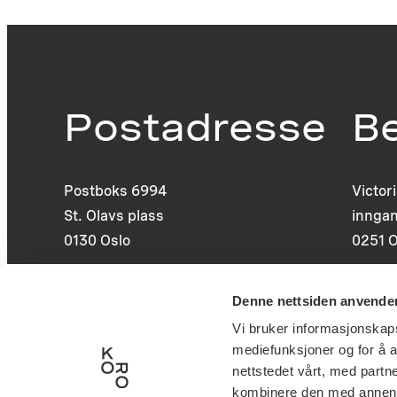
Postadresse
B
Postboks 6994
Victor
St. Olavs plass
inngan
0130 Oslo
0251 O
post@koro.no
Denne nettsiden anvende
22 99 11 99
Vi bruker informasjonskapsl
mediefunksjoner og for å a
nettstedet vårt, med part
kombinere den med annen in