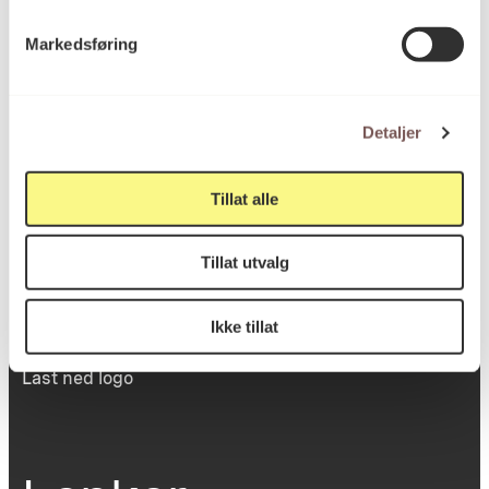
Victoria Terrasse 11
Markedsføring
inngang Løkkeveien,
0251 Oslo
Detaljer
Viktig info
Tillat alle
Tillat utvalg
Utbetaling og fakturering
Personvernerklæring
Om opphavsrett
Ikke tillat
Dokumentasjonsskjema
Last ned logo