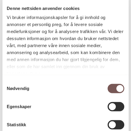
Denne nettsiden anvender cookies
Vi bruker informasjonskapsler for å gi innhold og
Postadresse
annonser et personlig preg, for å levere sosiale
mediefunksjoner og for å analysere trafikken vår. Vi deler
dessuten informasjon om hvordan du bruker nettstedet
vårt, med partnerne våre innen sosiale medier,
Postboks 6994
annonsering og analysearbeid, som kan kombinere den
St. Olavs plass
med annen informasjon du har gjort tilgjengelig for dem,
0130 Oslo
eller som de har samlet inn gjennom din bruk av
tjenestene deres.
post@koro.no
Samtykkevalg
22 99 11 99
Nødvendig
Egenskaper
Besøksadresse
Statistikk