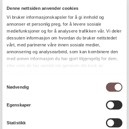
Denne nettsiden anvender cookies
Vi bruker informasjonskapsler for å gi innhold og
Postadresse
annonser et personlig preg, for å levere sosiale
mediefunksjoner og for å analysere trafikken vår. Vi deler
dessuten informasjon om hvordan du bruker nettstedet
vårt, med partnerne våre innen sosiale medier,
Postboks 6994
annonsering og analysearbeid, som kan kombinere den
St. Olavs plass
med annen informasjon du har gjort tilgjengelig for dem,
0130 Oslo
eller som de har samlet inn gjennom din bruk av
tjenestene deres.
post@koro.no
Samtykkevalg
22 99 11 99
Nødvendig
Egenskaper
Besøksadresse
Statistikk