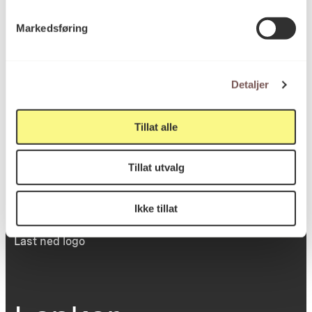
Victoria Terrasse 11
Markedsføring
inngang Løkkeveien,
0251 Oslo
Detaljer
Viktig info
Tillat alle
Tillat utvalg
Utbetaling og fakturering
Personvernerklæring
Om opphavsrett
Ikke tillat
Dokumentasjonsskjema
Last ned logo