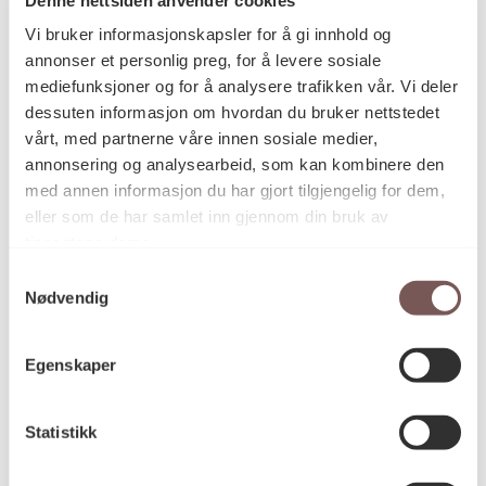
Postadresse
Vi bruker informasjonskapsler for å gi innhold og
annonser et personlig preg, for å levere sosiale
mediefunksjoner og for å analysere trafikken vår. Vi deler
Postboks 6994
dessuten informasjon om hvordan du bruker nettstedet
vårt, med partnerne våre innen sosiale medier,
St. Olavs plass
annonsering og analysearbeid, som kan kombinere den
0130 Oslo
med annen informasjon du har gjort tilgjengelig for dem,
eller som de har samlet inn gjennom din bruk av
post@koro.no
tjenestene deres.
22 99 11 99
Samtykkevalg
Nødvendig
Besøksadresse
Egenskaper
Statistikk
Victoria Terrasse 11
inngang Løkkeveien,