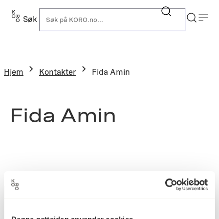
Søk
K
Hjem
Kontakter
Fida Amin
Fida Amin
Denne nettsiden anvender cookies