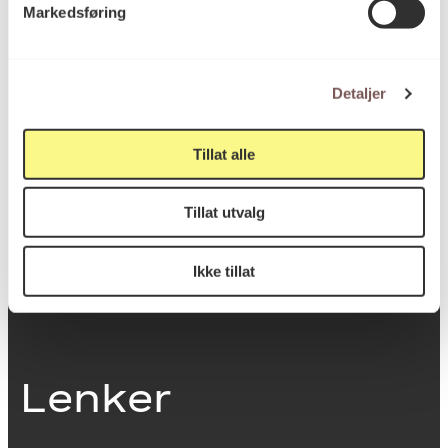
Markedsføring
0251 Oslo
Detaljer
Viktig info
Tillat alle
Utbetaling og fakturering
Tillat utvalg
Personvernerklæring
Om opphavsrett
Dokumentasjonsskjema
Ikke tillat
Last ned logo
Lenker