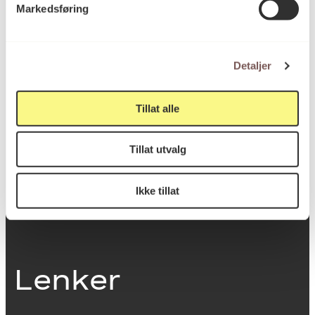
Markedsføring
0251 Oslo
Detaljer
Viktig info
Tillat alle
Utbetaling og fakturering
Tillat utvalg
Personvernerklæring
Om opphavsrett
Dokumentasjonsskjema
Ikke tillat
Last ned logo
Lenker