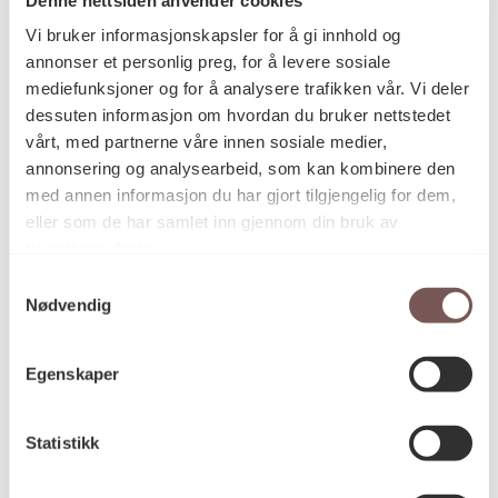
Postadresse
Vi bruker informasjonskapsler for å gi innhold og
annonser et personlig preg, for å levere sosiale
mediefunksjoner og for å analysere trafikken vår. Vi deler
Postboks 6994
dessuten informasjon om hvordan du bruker nettstedet
vårt, med partnerne våre innen sosiale medier,
St. Olavs plass
annonsering og analysearbeid, som kan kombinere den
0130 Oslo
med annen informasjon du har gjort tilgjengelig for dem,
eller som de har samlet inn gjennom din bruk av
post@koro.no
tjenestene deres.
22 99 11 99
Samtykkevalg
Nødvendig
Besøksadresse
Egenskaper
Statistikk
Victoria Terrasse 11
inngang Løkkeveien,