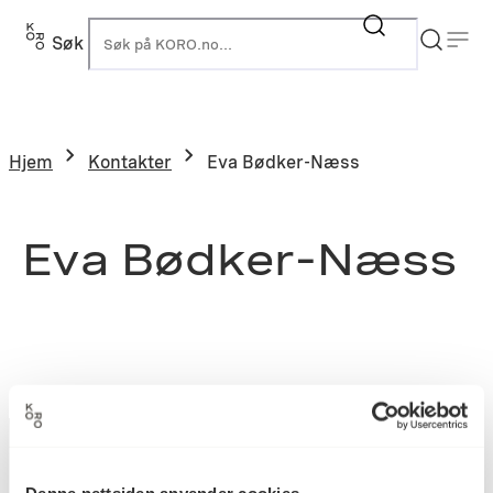
Søk
K
Hjem
Kontakter
Eva Bødker-Næss
Eva Bødker-Næss
Denne nettsiden anvender cookies