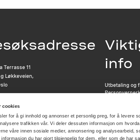
esøksadresse
Vikt
info
ia Terrasse 11
g Løkkeveien,
slo
Utbetaling og 
Personvernerk
Om opphavsre
r cookies
Dokumentasjo
Last ned logo
er for å gi innhold og annonser et personlig preg, for å levere s
nalysere trafikken vår. Vi deler dessuten informasjon om hvorda
nerne våre innen sosiale medier, annonsering og analysearbeid, 
formasjon du har gjort tilgjengelig for dem, eller som de har sa