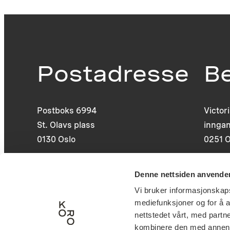
Postadresse
B
Postboks 6994
Victor
St. Olavs plass
inngan
0130 Oslo
0251 O
post@koro.no
Denne nettsiden anvende
22 99 11 99
Vi bruker informasjonskapsl
mediefunksjoner og for å a
nettstedet vårt, med part
kombinere den med annen in