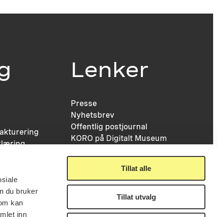
ig
Lenker
Presse
Nyhetsbrev
Offentlig postjournal
fakturering
KORO på Digitalt Museum
læring
Oppdragsportalen
tt
Tilgjengelighetserklæring
nsskjema
Tillat alle
osiale
n du bruker
Tillat utvalg
som kan
mlet inn