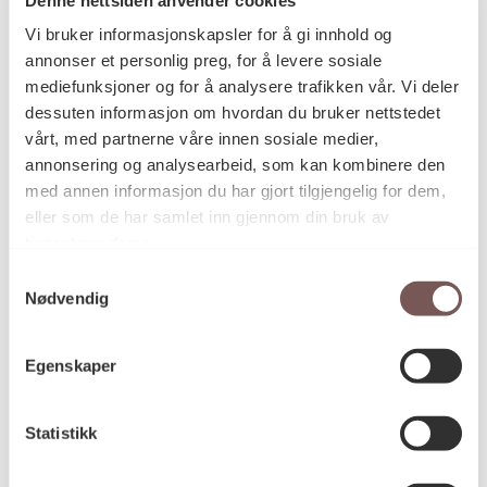
Postadresse
Vi bruker informasjonskapsler for å gi innhold og
annonser et personlig preg, for å levere sosiale
mediefunksjoner og for å analysere trafikken vår. Vi deler
Postboks 6994
dessuten informasjon om hvordan du bruker nettstedet
vårt, med partnerne våre innen sosiale medier,
St. Olavs plass
annonsering og analysearbeid, som kan kombinere den
0130 Oslo
med annen informasjon du har gjort tilgjengelig for dem,
eller som de har samlet inn gjennom din bruk av
post@koro.no
tjenestene deres.
22 99 11 99
Samtykkevalg
Nødvendig
Besøksadresse
Egenskaper
Statistikk
Victoria Terrasse 11
inngang Løkkeveien,