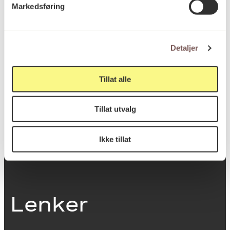
Markedsføring
0251 Oslo
Detaljer
Viktig info
Tillat alle
Utbetaling og fakturering
Tillat utvalg
Personvernerklæring
Om opphavsrett
Dokumentasjonsskjema
Ikke tillat
Last ned logo
Lenker