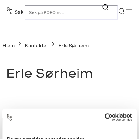
Søk
K
Hjem
Kontakter
Erle Sørheim
Erle Sørheim
Denne nettsiden anvender cookies