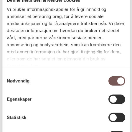
Postadresse
Vi bruker informasjonskapsler for å gi innhold og
annonser et personlig preg, for å levere sosiale
mediefunksjoner og for å analysere trafikken vår. Vi deler
Postboks 6994
dessuten informasjon om hvordan du bruker nettstedet
vårt, med partnerne våre innen sosiale medier,
St. Olavs plass
annonsering og analysearbeid, som kan kombinere den
0130 Oslo
med annen informasjon du har gjort tilgjengelig for dem,
eller som de har samlet inn gjennom din bruk av
post@koro.no
tjenestene deres.
22 99 11 99
Samtykkevalg
Nødvendig
Besøksadresse
Egenskaper
Statistikk
Victoria Terrasse 11
inngang Løkkeveien,