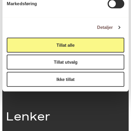
Markedsføring
0251 Oslo
Detaljer
Viktig info
Tillat alle
Utbetaling og fakturering
Tillat utvalg
Personvernerklæring
Om opphavsrett
Dokumentasjonsskjema
Ikke tillat
Last ned logo
Lenker