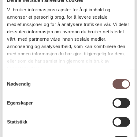
Postadresse
Vi bruker informasjonskapsler for å gi innhold og
annonser et personlig preg, for å levere sosiale
mediefunksjoner og for å analysere trafikken vår. Vi deler
Postboks 6994
dessuten informasjon om hvordan du bruker nettstedet
vårt, med partnerne våre innen sosiale medier,
St. Olavs plass
annonsering og analysearbeid, som kan kombinere den
0130 Oslo
med annen informasjon du har gjort tilgjengelig for dem,
eller som de har samlet inn gjennom din bruk av
post@koro.no
tjenestene deres.
22 99 11 99
Samtykkevalg
Nødvendig
Besøksadresse
Egenskaper
Statistikk
Victoria Terrasse 11
inngang Løkkeveien,