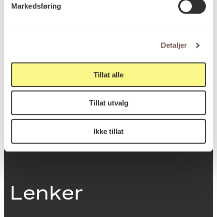
Markedsføring
0251 Oslo
Detaljer
Viktig info
Tillat alle
Utbetaling og fakturering
Tillat utvalg
Personvernerklæring
Om opphavsrett
Dokumentasjonsskjema
Ikke tillat
Last ned logo
Lenker