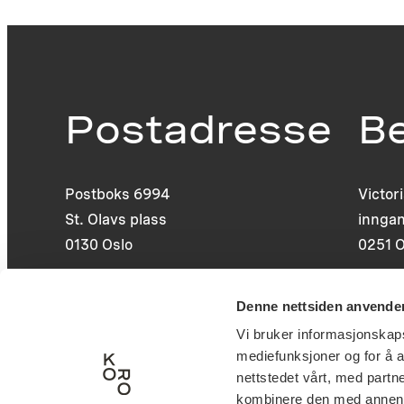
Postadresse
B
Postboks 6994
Victor
St. Olavs plass
inngan
0130 Oslo
0251 O
post@koro.no
Denne nettsiden anvende
22 99 11 99
Vi bruker informasjonskapsl
mediefunksjoner og for å a
nettstedet vårt, med part
kombinere den med annen in