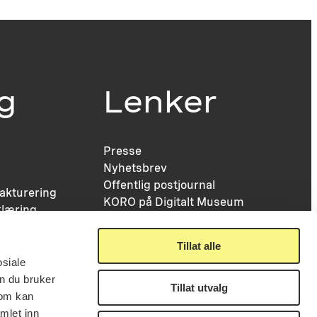
ig
Lenker
Presse
Nyhetsbrev
Offentlig postjournal
fakturering
KORO på Digitalt Museum
læring
Oppdragsportalen
tt
Tilgjengelighetserklæring
nsskjema
Tillat alle
osiale
n du bruker
Tillat utvalg
som kan
mlet inn