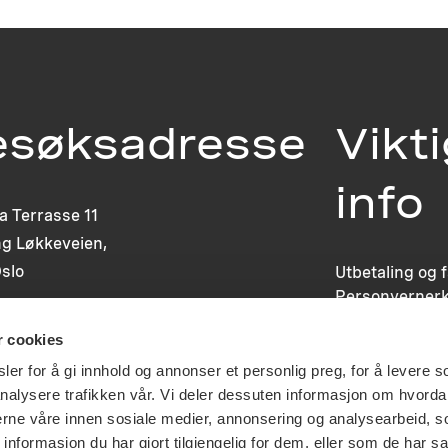
esøksadresse
Vikt
info
ia Terrasse 11
g Løkkeveien,
slo
Utbetaling og 
Personvernerk
Om opphavsre
r cookies
Dokumentasjo
Last ned logo
er for å gi innhold og annonser et personlig preg, for å levere s
nalysere trafikken vår. Vi deler dessuten informasjon om hvorda
nerne våre innen sosiale medier, annonsering og analysearbeid, 
formasjon du har gjort tilgjengelig for dem, eller som de har sa