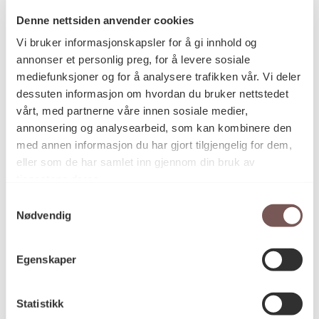
Denne nettsiden anvender cookies
Vi bruker informasjonskapsler for å gi innhold og
Postadresse
annonser et personlig preg, for å levere sosiale
mediefunksjoner og for å analysere trafikken vår. Vi deler
dessuten informasjon om hvordan du bruker nettstedet
vårt, med partnerne våre innen sosiale medier,
Postboks 6994
annonsering og analysearbeid, som kan kombinere den
St. Olavs plass
med annen informasjon du har gjort tilgjengelig for dem,
0130 Oslo
eller som de har samlet inn gjennom din bruk av
tjenestene deres.
post@koro.no
Samtykkevalg
22 99 11 99
Nødvendig
Egenskaper
Besøksadresse
Statistikk