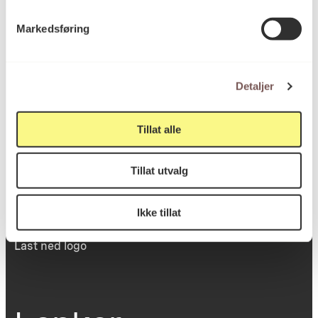
Victoria Terrasse 11
Markedsføring
inngang Løkkeveien,
0251 Oslo
Detaljer
Viktig info
Tillat alle
Tillat utvalg
Utbetaling og fakturering
Personvernerklæring
Om opphavsrett
Ikke tillat
Dokumentasjonsskjema
Last ned logo