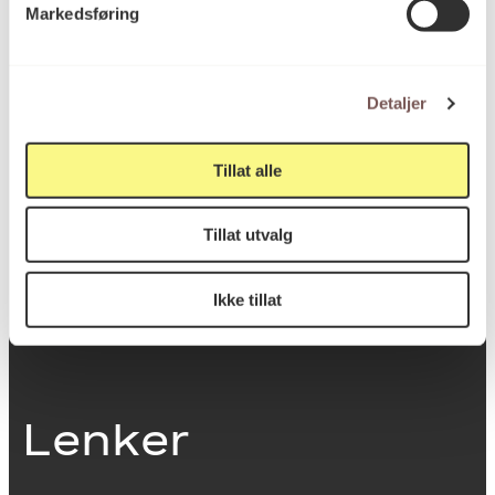
Markedsføring
0251 Oslo
Detaljer
Viktig info
Tillat alle
Utbetaling og fakturering
Tillat utvalg
Personvernerklæring
Om opphavsrett
Dokumentasjonsskjema
Ikke tillat
Last ned logo
Lenker