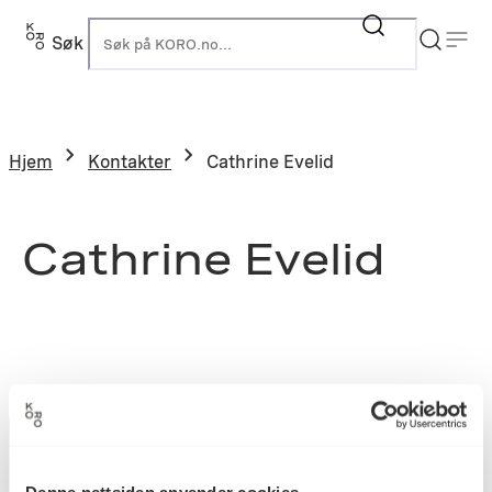
Søk
K
Hjem
Kontakter
Cathrine Evelid
Cathrine Evelid
Denne nettsiden anvender cookies