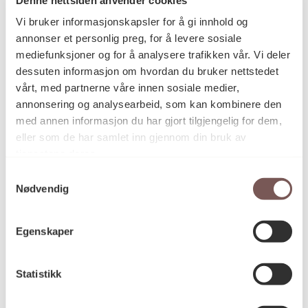
Postadresse
Vi bruker informasjonskapsler for å gi innhold og
annonser et personlig preg, for å levere sosiale
mediefunksjoner og for å analysere trafikken vår. Vi deler
Postboks 6994
dessuten informasjon om hvordan du bruker nettstedet
vårt, med partnerne våre innen sosiale medier,
St. Olavs plass
annonsering og analysearbeid, som kan kombinere den
0130 Oslo
med annen informasjon du har gjort tilgjengelig for dem,
eller som de har samlet inn gjennom din bruk av
post@koro.no
tjenestene deres.
22 99 11 99
Samtykkevalg
Nødvendig
Besøksadresse
Egenskaper
Statistikk
Victoria Terrasse 11
inngang Løkkeveien,