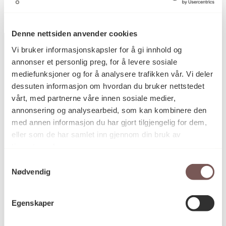
Denne nettsiden anvender cookies
Vi bruker informasjonskapsler for å gi innhold og
annonser et personlig preg, for å levere sosiale
mediefunksjoner og for å analysere trafikken vår. Vi deler
Postadresse
dessuten informasjon om hvordan du bruker nettstedet
vårt, med partnerne våre innen sosiale medier,
annonsering og analysearbeid, som kan kombinere den
Postboks 6994
med annen informasjon du har gjort tilgjengelig for dem,
St. Olavs plass
eller som de har samlet inn gjennom din bruk av
tjenestene deres.
0130 Oslo
Samtykkevalg
post@koro.no
Nødvendig
22 99 11 99
Egenskaper