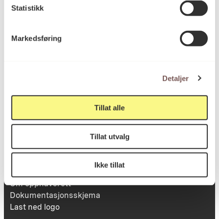
Besøksadresse
Statistikk
Markedsføring
Victoria Terrasse 11
inngang Løkkeveien,
0251 Oslo
Detaljer
Tillat alle
Viktig info
Tillat utvalg
Utbetaling og fakturering
Ikke tillat
Personvernerklæring
Om opphavsrett
Dokumentasjonsskjema
Last ned logo