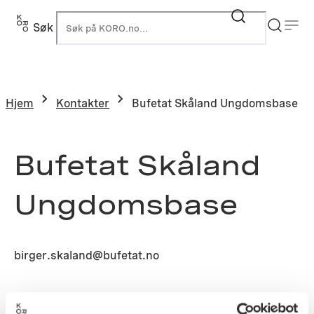
Søk
K
Hjem
Kontakter
Bufetat Skåland Ungdomsbase
Bufetat Skåland
Ungdomsbase
birger.skaland@bufetat.no
Prosjekt: N2006-0811 – Skåland ungdomsbase